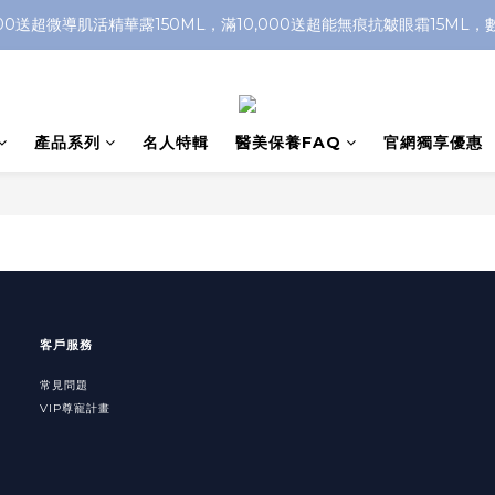
500送超微導肌活精華露150ML，滿10,000送超能無痕抗皺眼霜15ML
產品系列
名人特輯
醫美保養FAQ
官網獨享優惠
客戶服務
常見問題
VIP尊寵計畫