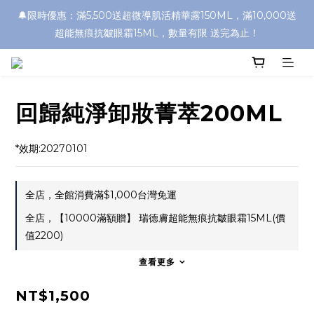
🔔限時優惠：滿5,500送超微導肌活精華露150ML，滿10,000送
超能無痕抗皺眼霜15ML，數量有限 送完為止！
回歸純淨卸妝菁萃200ML
*效期:20270101
全店，全館消費滿$1,000台灣免運
全店，【10000滿額贈】 瑞德膚超能無痕抗皺眼霜15ML(價
值2200)
查看更多
NT$1,500