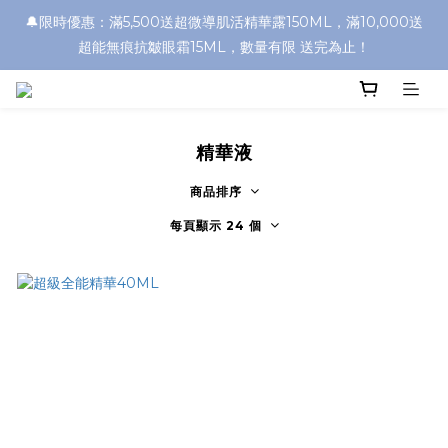
🔔限時優惠：滿5,500送超微導肌活精華露150ML，滿10,000送
超能無痕抗皺眼霜15ML，數量有限 送完為止！
精華液
商品排序
每頁顯示 24 個