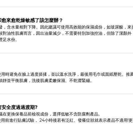
卻愈來愈乾燥敏感了該怎麼辦？
發，含水量相對下降。因此建議可使用高效能的保濕成份，如玻尿酸，來
候對油性肌膚而言，因出油量減少，不需要特別加強控油，但除了潔顏外
豐足水份。
，使用時避免在臉上過度搓揉，並以溫水洗淨，最後用毛巾或面紙壓乾。推
鎮靜並平衡肌膚，洗後肌膚柔嫩保濕、不乾澀緊繃。
何安全度過過渡期?
議在更換保養品前檢視成份，選擇低敏不含防腐劑產品。
用前進行貼膚試驗， 24小時後若有泛紅、發癢症狀就表示產品不適用!
。