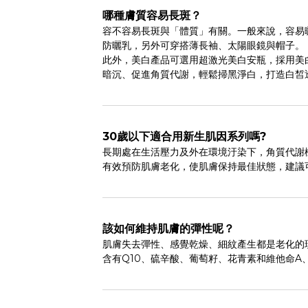
哪種膚質容易長斑？
容不容易長斑與「體質」有關。一般來說，容易曬
防曬乳，另外可穿搭薄長袖、太陽眼鏡與帽子。
此外，美白產品可選用超激光美白安瓶，採用美
暗沉、促進角質代謝，輕鬆掃黑淨白，打造白皙
30歲以下適合用新生肌因系列嗎?
長期處在生活壓力及外在環境汙染下，角質代謝
有效預防肌膚老化，使肌膚保持最佳狀態，建議
該如何維持肌膚的彈性呢？
肌膚失去彈性、感覺乾燥、細紋產生都是老化的
含有Q10、硫辛酸、葡萄籽、花青素和維他命A