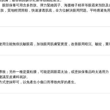
眼周肌膚，最容易因缺水乾燥導致細紋產生。
。眼部保養可用含多胜肽、彈力緊緻因子、海棗種子精萃等眼霜來預防及
四胜肽，質地輕潤滑順，快速滲透肌底，全方位解決眼周問題。平時應避免
使用注能無痕抗皺眼霜，加強眼周肌膚緊實度，改善眼周暗沉、皺紋，重
導致；另外一種是粟粒腫，可能是因眼霜太油，或塗抹保養品時太過用力
建議至皮膚科就診。
方式塗抹即可，以免產生小傷口而導致肉芽的產生。