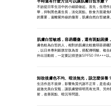
平時還有什麼方法可以讓肌膚白皙水嫩？
不妨從日常生活中的小細節做起。首先，生理作
華，抑制黑色素生長，淡化斑點。飲食方面避免
的重要，遠離紫外線的傷害，肌膚自然白皙健康
肌膚白皙敏感，容易曬傷，還有斑點困擾，
膚色較為白皙的人，相對的肌膚比較脆弱容易曬
，以日本專利穀胱甘肽為首，搭配傳明酸、複合
外出活動前，一定要記得塗抹SPF50 PA++
卸妝後膚色不均、暗淡無光，該怎麼保養
生活作息不規律，影響角質代謝不正常，是造成
超激光美白安瓶，讓肌膚變得明亮有光澤。另外防
射，改善斑點、暗沉等問題。