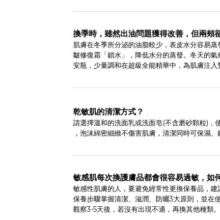
換季時，雖然出油問題獲得改善，但兩頰
肌膚在冬季所分泌的油脂較少，表皮水分容易蒸
皺修復霜「鎖水」，降低水分的蒸發。冬天的氣
安瓶，少量調和在超級全能精華中，為肌膚注入
乾敏肌的清潔方式？
請選擇溫和的洗面乳或洗面皂(不含磨砂顆粒)
，泡沫綿密細緻不傷害肌膚，清潔同時可保濕、
敏感肌每次換護膚品都會很容易過敏，如
敏感性肌膚的人，要避免經常性更換保養品，建
保養步驟掌握清潔、滋潤、防曬3大原則，並在使
觀察3-5天後，若沒有出現不適，再換其他種類