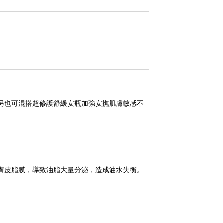
另也可混搭超修護舒緩安瓶加強安撫肌膚敏感不
膚皮脂膜，導致油脂大量分泌，造成油水失衡。