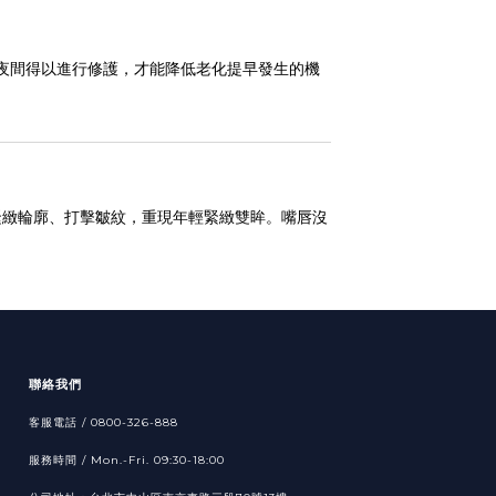
。
夜間得以進行修護，才能降低老化提早發生的機
緊緻輪廓、打擊皺紋，重現年輕緊緻雙眸。嘴唇沒
聯絡我們
客服電話 / 0800-326-888
服務時間 / Mon.-Fri. 09:30-18:00