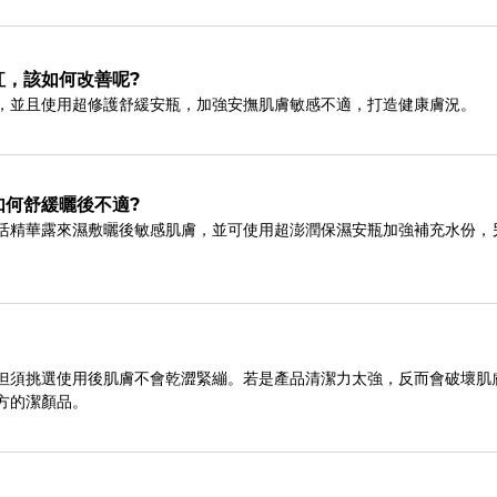
紅，該如何改善呢?
，並且使用超修護舒緩安瓶，加強安撫肌膚敏感不適，打造健康膚況。
如何舒緩曬後不適?
活精華露來濕敷曬後敏感肌膚，並可使用超澎潤保濕安瓶加強補充水份，
但須挑選使用後肌膚不會乾澀緊繃。若是產品清潔力太強，反而會破壞肌
方的潔顏品。