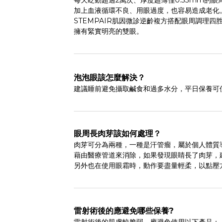
每天眨動超過2萬次、厚度超薄僅0.33mm的
加上血液循環不良、用眼過度，也容易造成老化
STEMPAIR肌因微診逆齡複方搭配眼周調理
擁有緊實明亮的雙眼。
泡泡眼該怎麼解決？
建議睡前避免攝取鹹食和過多水分，平日保養可
眼周長肉芽該如何處理？
肉芽可分為兩種，一種是汗管瘤，屬於個人體質
藉由醫療管道來消除，如果發現眼睛長了肉芽，
另外也在使用眼霜時，動作要盡量輕柔，以點壓
雷射術後的應避免哪些保養?
雷射術後的肌膚較脆弱，應避免使用以下產品：