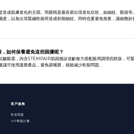
是造成肌膚老化的主因。而眼睛是最容易出現老化症狀，如細紋、眼袋等
濕度，以免出現緊繃乾燥而造成初期細紋。同時也要避免熬夜，讓細胞於
裂，如何保養避免這些困擾呢？
皺眼霜，內含STEMPAIR肌因微診逆齡複方搭配眼周調理四胜肽，可
建議可使用護唇產品，避免舔嘴唇，就能減少乾裂問題。
客戶服務
常見問題
VIP尊寵計畫