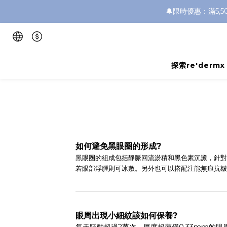
🔔限時優惠：滿5,
探索re'dermx
如何避免黑眼圈的形成?
黑眼圈的組成包括靜脈回流淤積和黑色素沉澱，針對
若眼部浮腫則可冰敷。另外也可以搭配注能無痕抗皺
眼周出現小細紋該如何保養?