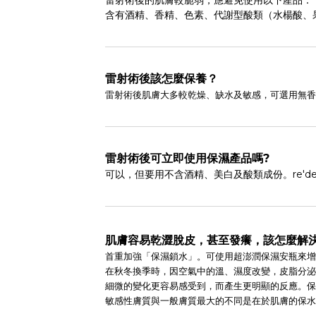
含有酒精、香精、色素、代謝型酸類（水楊酸、
雷射術後該怎麼保養？
雷射術後肌膚大多較乾燥、缺水及敏感，可選用無香料
雷射術後可立即使用保濕產品嗎?
可以，但要用不含酒精、美白及酸類成份。re'd
肌膚容易乾澀脫皮，甚至發癢，該怎麼解
首重加強「保濕鎖水」。可使用超澎潤保濕安瓶來增
在秋冬換季時，因空氣中的溫、濕度改變，皮脂分泌
細微的變化更容易感受到，而產生更明顯的反應。
敏感性膚質與一般膚質最大的不同是在於肌膚的保水