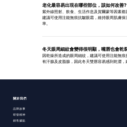
老化最容易出現在哪些部位，該如何改善?
紫外線照射、飲食、生活作息及賀爾蒙等因素都
建議可使用注能無痕抗皺眼霜，維持眼周肌膚保
率。
冬天眼周細紋會變得很明顯，嘴唇也會乾
因乾燥所造成的眼周細紋，建議可使用注能無痕抗
有汗腺及皮脂腺，因此冬天雙唇容易感到乾澀，
關於我們
品牌故事
研發精神
銷售據點