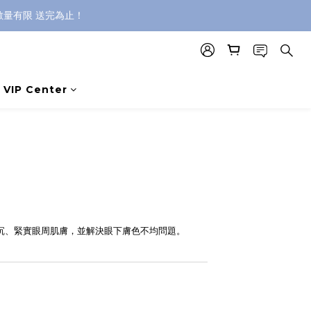
，數量有限 送完為止！
VIP Center
暗沉、緊實眼周肌膚，並解決眼下膚色不均問題。