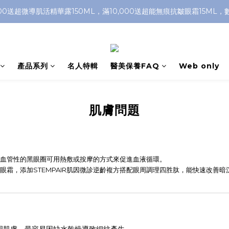
500送超微導肌活精華露150ML，滿10,000送超能無痕抗皺眼霜15ML
產品系列
名人特輯
醫美保養FAQ
Web only
肌膚問題
血管性的黑眼圈可用熱敷或按摩的方式來促進血液循環。
眼霜，添加STEMPAIR肌因微診逆齡複方搭配眼周調理四胜肽，能快速改善