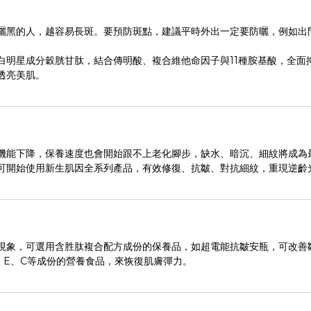
黑的人，越容易長斑。要預防斑點，建議平時外出一定要防曬，例如出門前3
白明星成分穀胱甘肽，結合傳明酸、複合維他命因子與11種胺基酸，全面
透亮美肌。
機能下降，保養速度也會開始跟不上老化腳步，缺水、暗沉、細紋將成為
可開始使用新生肌因全系列產品，有效修復、抗皺、對抗細紋，重現逆齡
現象，可選用含胜肽複合配方成份的保養品，如超電能抗皺安瓶，可改善
、E、C等成份的營養食品，來恢復肌膚彈力。