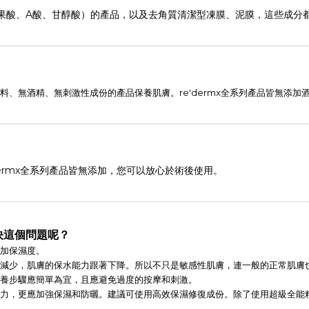
果酸、A酸、甘醇酸）的產品，以及去角質清潔型凍膜、泥膜，這些成分
、無酒精、無刺激性成份的產品保養肌膚。re'dermx全系列產品皆無添加
ermx全系列產品皆無添加，您可以放心於術後使用。
決這個問題呢？
加保濕度。
減少，肌膚的保水能力跟著下降。所以不只是敏感性肌膚，連一般的正常肌膚
保養步驟應簡單為宜，且應避免過度的按摩和刺激。
力，更應加強保濕和防曬。建議可使用高效保濕修復成份。除了使用超級全能