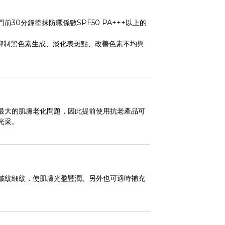
0分鐘塗抹防曬係數SPF50 PA+++以上的
抑制黑色素生成、淡化表斑點、改善色素不均與
最大的肌膚老化問題，因此提前使用抗老產品可
光采。
皺紋細紋，使肌膚光盈豐潤。另外也可適時補充