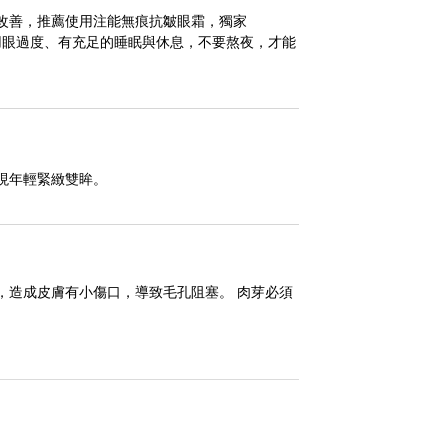
改善，推薦使用注能無痕抗皺眼霜，獨家
用眼過度、有充足的睡眠與休息，不要熬夜，才能
現年輕緊緻雙眸。
，造成皮膚有小傷口，導致毛孔阻塞。 肉芽必須