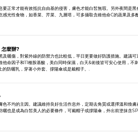
息要正常才能有效抵抗自由基的侵害，膚色才能白皙無瑕。另外夜間是黑
吃感光性食物，如香菜、芹菜、九層塔，可多攝取含維他命C的蔬果及多
。
怎麼辦?
黑及曬傷，對紫外線的防禦力也比較低，平日更要做好防護措施。建議可
維他命因子和11種胺基酸，美白同時保濕，白天&術後皆可安心使用，不
+以上的防曬乳，穿著小外套、撐陽傘或是戴帽子。.
？
膚色不均的主因。建議維持良好生活作息外，定期去角質或選擇溫和煥膚
曬也是成為白皙美人的必要條件，可戴帽子或撐陽傘，外出前塗抹含SPF5